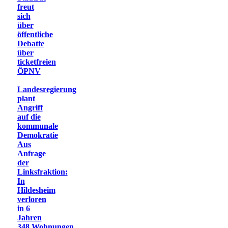
freut
sich
über
öffentliche
Debatte
über
ticketfreien
ÖPNV
Landesregierung
plant
Angriff
auf die
kommunale
Demokratie
Aus
Anfrage
der
Linksfraktion:
In
Hildesheim
verloren
in 6
Jahren
348 Wohnungen