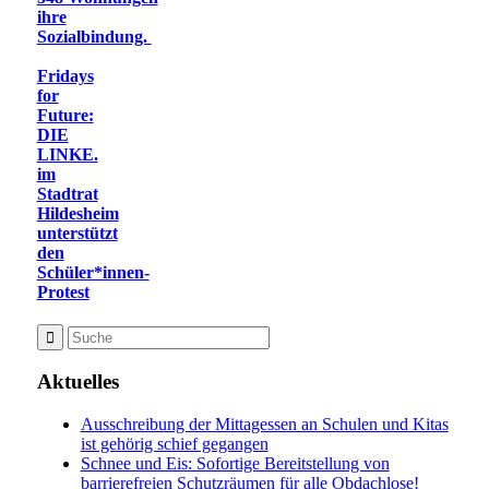
ihre
Sozialbindung.
Fridays
for
Future:
DIE
LINKE.
im
Stadtrat
Hildesheim
unterstützt
den
Schüler*innen-
Protest
Aktuelles
Ausschreibung der Mittagessen an Schulen und Kitas
ist gehörig schief gegangen
Schnee und Eis: Sofortige Bereitstellung von
barrierefreien Schutzräumen für alle Obdachlose!