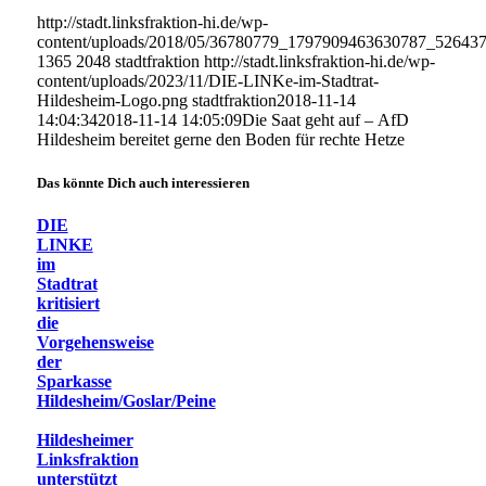
http://stadt.linksfraktion-hi.de/wp-
content/uploads/2018/05/36780779_1797909463630787_52643
1365
2048
stadtfraktion
http://stadt.linksfraktion-hi.de/wp-
content/uploads/2023/11/DIE-LINKe-im-Stadtrat-
Hildesheim-Logo.png
stadtfraktion
2018-11-14
14:04:34
2018-11-14 14:05:09
Die Saat geht auf – AfD
Hildesheim bereitet gerne den Boden für rechte Hetze
Das könnte Dich auch interessieren
DIE
LINKE
im
Stadtrat
kritisiert
die
Vorgehensweise
der
Sparkasse
Hildesheim/Goslar/Peine
Hildesheimer
Linksfraktion
unterstützt