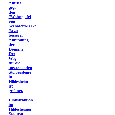
Aufruf
gegen
den
#Wohngipfel
von
Seehofer/Merkel
Ja zu
besserer
Anbindung
der
Domäne.
Der
Weg
für die
ausstehenden
Stolpersteine
in
Hildesheim
ist
geebnet.
Linksfraktion
im
Hildesheimer
Stadtrat