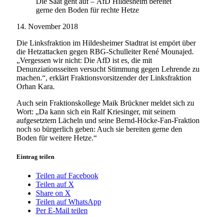
Die Saat geht auf – AfD Hildesheim bereitet
gerne den Boden für rechte Hetze
14. November 2018
Die Linksfraktion im Hildesheimer Stadtrat ist empört über
die Hetzattacken gegen RBG-Schulleiter René Mounajed.
„Vergessen wir nicht: Die AfD ist es, die mit
Denunziationsseiten versucht Stimmung gegen Lehrende zu
machen.“, erklärt Fraktionsvorsitzender der Linksfraktion
Orhan Kara.
Auch sein Fraktionskollege Maik Brückner meldet sich zu
Wort: „Da kann sich ein Ralf Kriesinger, mit seinem
aufgesetztem Lächeln und seine Bernd-Höcke-Fan-Fraktion
noch so bürgerlich geben: Auch sie bereiten gerne den
Boden für weitere Hetze.“
Eintrag teilen
Teilen auf Facebook
Teilen auf X
Share on X
Teilen auf WhatsApp
Per E-Mail teilen