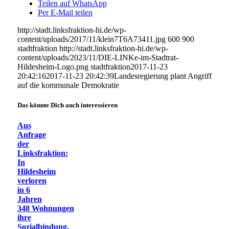
Teilen auf WhatsApp
Per E-Mail teilen
http://stadt.linksfraktion-hi.de/wp-
content/uploads/2017/11/klein7T6A73411.jpg
600
900
stadtfraktion
http://stadt.linksfraktion-hi.de/wp-
content/uploads/2023/11/DIE-LINKe-im-Stadtrat-
Hildesheim-Logo.png
stadtfraktion
2017-11-23
20:42:16
2017-11-23 20:42:39
Landesregierung plant Angriff
auf die kommunale Demokratie
Das könnte Dich auch interessieren
Aus
Anfrage
der
Linksfraktion:
In
Hildesheim
verloren
in 6
Jahren
348 Wohnungen
ihre
Sozialbindung.