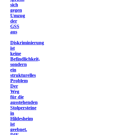
sich
gegen
Umzug
der
GSS
aus
Diskriminierung
ist
keine
Befindlichkeit,
sondern
ein
strukturelles
Problem
Der
Weg
für die
ausstehenden
Stolpersteine
in
Hildesheim
ist
geebnet.
DIE