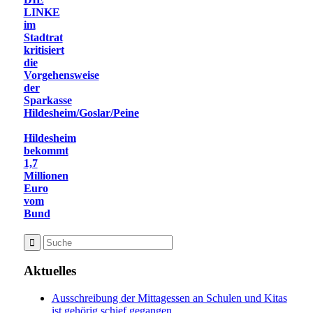
LINKE
im
Stadtrat
kritisiert
die
Vorgehensweise
der
Sparkasse
Hildesheim/Goslar/Peine
Hildesheim
bekommt
1,7
Millionen
Euro
vom
Bund
Aktuelles
Ausschreibung der Mittagessen an Schulen und Kitas
ist gehörig schief gegangen