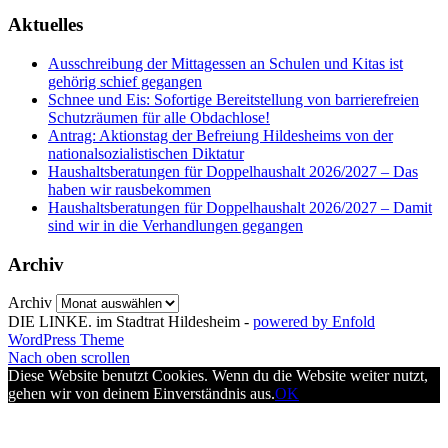
Aktuelles
Ausschreibung der Mittagessen an Schulen und Kitas ist
gehörig schief gegangen
Schnee und Eis: Sofortige Bereitstellung von barrierefreien
Schutzräumen für alle Obdachlose!
Antrag: Aktionstag der Befreiung Hildesheims von der
nationalsozialistischen Diktatur
Haushaltsberatungen für Doppelhaushalt 2026/2027 – Das
haben wir rausbekommen
Haushaltsberatungen für Doppelhaushalt 2026/2027 – Damit
sind wir in die Verhandlungen gegangen
Archiv
Archiv
DIE LINKE. im Stadtrat Hildesheim -
powered by Enfold
WordPress Theme
Nach oben scrollen
Diese Website benutzt Cookies. Wenn du die Website weiter nutzt,
gehen wir von deinem Einverständnis aus.
OK