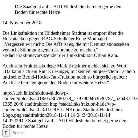
Die Saat geht auf – AfD Hildesheim bereitet gerne den
Boden für rechte Hetze
14. November 2018
Die Linksfraktion im Hildesheimer Stadtrat ist empört über die
Hetzattacken gegen RBG-Schulleiter René Mounajed.
„Vergessen wir nicht: Die AfD ist es, die mit Denunziationsseiten
versucht Stimmung gegen Lehrende zu machen.“,
erklärt Fraktionsvorsitzender der Linksfraktion Orhan Kara.
Auch sein Fraktionskollege Maik Brückner meldet sich zu Wort:
„Da kann sich ein Ralf Kriesinger, mit seinem aufgesetztem Lächeln
und seine Bernd-Höcke-Fan-Fraktion noch so bürgerlich geben:
Auch sie bereiten gerne den Boden für weitere Hetze.“
http://stadt.linksfraktion-hi.de/wp-
content/uploads/2018/05/36780779_1797909463630787_526437233
1365
2048
stadtfraktion
http://stadt.linksfraktion-hi.de/wp-
content/uploads/2023/11/DIE-LINKe-im-Stadtrat-Hildesheim-
Logo.png
stadtfraktion
2018-11-14 14:04:34
2018-11-14
14:05:09
Die Saat geht auf – AfD Hildesheim bereitet gerne den
Boden für rechte Hetze