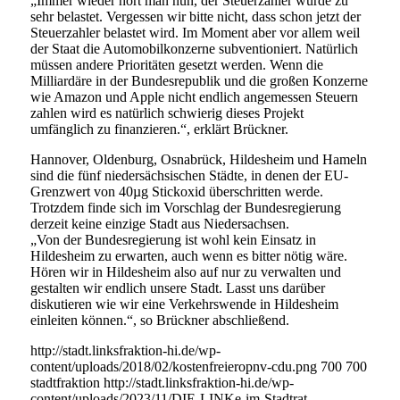
„Immer wieder hört man nun, der Steuerzahler würde zu
sehr belastet. Vergessen wir bitte nicht, dass schon jetzt der
Steuerzahler belastet wird. Im Moment aber vor allem weil
der Staat die Automobilkonzerne subventioniert. Natürlich
müssen andere Prioritäten gesetzt werden. Wenn die
Milliardäre in der Bundesrepublik und die großen Konzerne
wie Amazon und Apple nicht endlich angemessen Steuern
zahlen wird es natürlich schwierig dieses Projekt
umfänglich zu finanzieren.“, erklärt Brückner.
Hannover, Oldenburg, Osnabrück, Hildesheim und Hameln
sind die fünf niedersächsischen Städte, in denen der EU-
Grenzwert von 40µg Stickoxid überschritten werde.
Trotzdem finde sich im Vorschlag der Bundesregierung
derzeit keine einzige Stadt aus Niedersachsen.
„Von der Bundesregierung ist wohl kein Einsatz in
Hildesheim zu erwarten, auch wenn es bitter nötig wäre.
Hören wir in Hildesheim also auf nur zu verwalten und
gestalten wir endlich unsere Stadt. Lasst uns darüber
diskutieren wie wir eine Verkehrswende in Hildesheim
einleiten können.“, so Brückner abschließend.
http://stadt.linksfraktion-hi.de/wp-
content/uploads/2018/02/kostenfreieropnv-cdu.png
700
700
stadtfraktion
http://stadt.linksfraktion-hi.de/wp-
content/uploads/2023/11/DIE-LINKe-im-Stadtrat-