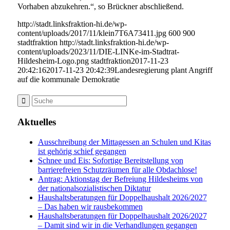
Vorhaben abzukehren.“, so Brückner abschließend.
http://stadt.linksfraktion-hi.de/wp-
content/uploads/2017/11/klein7T6A73411.jpg
600
900
stadtfraktion
http://stadt.linksfraktion-hi.de/wp-
content/uploads/2023/11/DIE-LINKe-im-Stadtrat-
Hildesheim-Logo.png
stadtfraktion
2017-11-23
20:42:16
2017-11-23 20:42:39
Landesregierung plant Angriff
auf die kommunale Demokratie
Aktuelles
Ausschreibung der Mittagessen an Schulen und Kitas
ist gehörig schief gegangen
Schnee und Eis: Sofortige Bereitstellung von
barrierefreien Schutzräumen für alle Obdachlose!
Antrag: Aktionstag der Befreiung Hildesheims von
der nationalsozialistischen Diktatur
Haushaltsberatungen für Doppelhaushalt 2026/2027
– Das haben wir rausbekommen
Haushaltsberatungen für Doppelhaushalt 2026/2027
– Damit sind wir in die Verhandlungen gegangen